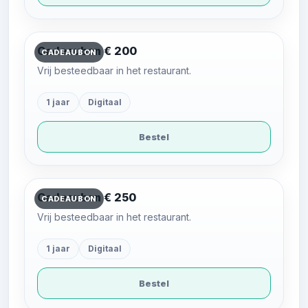
Cadeaubon € 200
CADEAUBON
Vrij besteedbaar in het restaurant.
1 jaar
Digitaal
Bestel
Cadeaubon € 250
CADEAUBON
Vrij besteedbaar in het restaurant.
1 jaar
Digitaal
Bestel