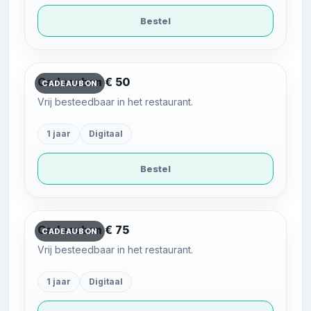
Bestel
Cadeaubon € 50
CADEAUBON
Vrij besteedbaar in het restaurant.
1 jaar
Digitaal
Bestel
Cadeaubon € 75
CADEAUBON
Vrij besteedbaar in het restaurant.
1 jaar
Digitaal