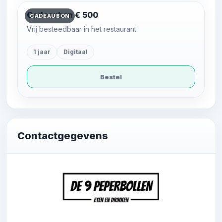
Cadeaubon € 500
CADEAUBON
Vrij besteedbaar in het restaurant.
1 jaar
Digitaal
Bestel
Contactgegevens