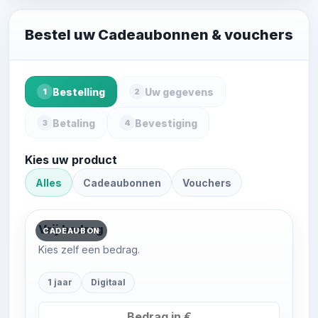
Bestel uw Cadeaubonnen & vouchers
Bestelling
Uw gegevens
1
2
Betaling
Bevestiging
3
4
Kies uw product
Alles
Cadeaubonnen
Vouchers
Vrij bedrag
CADEAUBON
Kies zelf een bedrag.
1 jaar
Digitaal