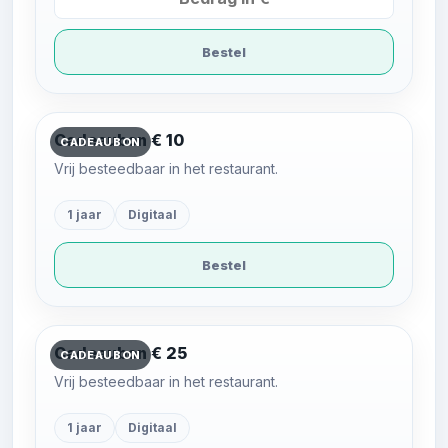
Bestel
Cadeaubon € 10
CADEAUBON
Vrij besteedbaar in het restaurant.
1 jaar
Digitaal
Bestel
Cadeaubon € 25
CADEAUBON
Vrij besteedbaar in het restaurant.
1 jaar
Digitaal