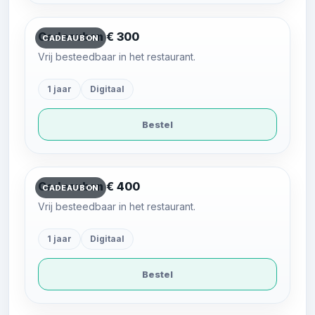
Cadeaubon € 300
CADEAUBON
Vrij besteedbaar in het restaurant.
1 jaar
Digitaal
Bestel
Cadeaubon € 400
CADEAUBON
Vrij besteedbaar in het restaurant.
1 jaar
Digitaal
Bestel