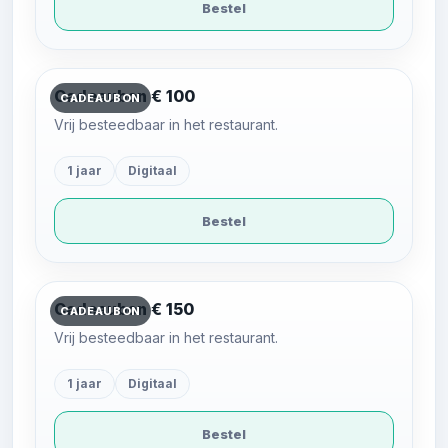
Bestel
Cadeaubon € 100
CADEAUBON
Vrij besteedbaar in het restaurant.
1 jaar
Digitaal
Bestel
Cadeaubon € 150
CADEAUBON
Vrij besteedbaar in het restaurant.
1 jaar
Digitaal
Bestel