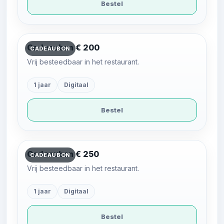
Bestel
Cadeaubon € 200
CADEAUBON
Vrij besteedbaar in het restaurant.
1 jaar
Digitaal
Bestel
Cadeaubon € 250
CADEAUBON
Vrij besteedbaar in het restaurant.
1 jaar
Digitaal
Bestel