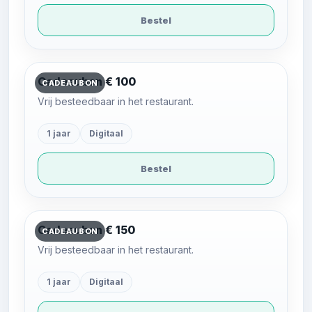
Bestel
Cadeaubon € 100
CADEAUBON
Vrij besteedbaar in het restaurant.
1 jaar
Digitaal
Bestel
Cadeaubon € 150
CADEAUBON
Vrij besteedbaar in het restaurant.
1 jaar
Digitaal