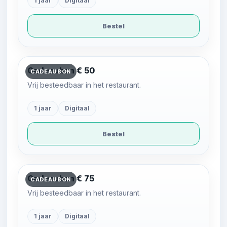
1 jaar
Digitaal
Bestel
Cadeaubon € 50
CADEAUBON
Vrij besteedbaar in het restaurant.
1 jaar
Digitaal
Bestel
Cadeaubon € 75
CADEAUBON
Vrij besteedbaar in het restaurant.
1 jaar
Digitaal