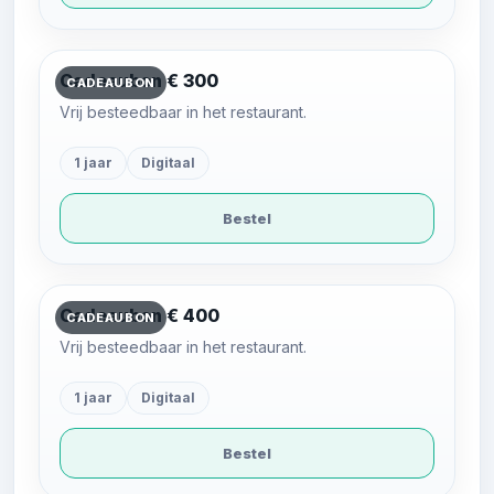
Cadeaubon € 300
CADEAUBON
Vrij besteedbaar in het restaurant.
1 jaar
Digitaal
Bestel
Cadeaubon € 400
CADEAUBON
Vrij besteedbaar in het restaurant.
1 jaar
Digitaal
Bestel