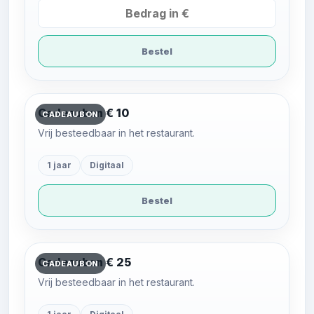
Bestel
Cadeaubon € 10
CADEAUBON
Vrij besteedbaar in het restaurant.
1 jaar
Digitaal
Bestel
Cadeaubon € 25
CADEAUBON
Vrij besteedbaar in het restaurant.