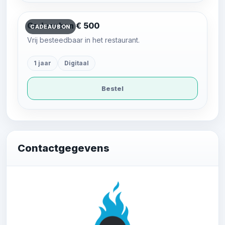
Cadeaubon € 500
CADEAUBON
Vrij besteedbaar in het restaurant.
1 jaar
Digitaal
Bestel
Contactgegevens