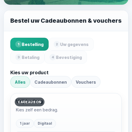
Bestel uw Cadeaubonnen & vouchers
Bestelling
Uw gegevens
1
2
Betaling
Bevestiging
3
4
Kies uw product
Alles
Cadeaubonnen
Vouchers
Vrij bedrag
CADEAUBON
Kies zelf een bedrag.
1 jaar
Digitaal