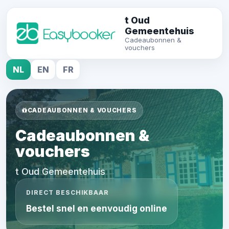
t Oud
Gemeentehuis
Cadeaubonnen &
vouchers
NL
EN
FR
CADEAUBONNEN & VOUCHERS
Cadeaubonnen &
vouchers
t Oud Gemeentehuis
DIRECT BESCHIKBAAR
Bestel snel en eenvoudig online