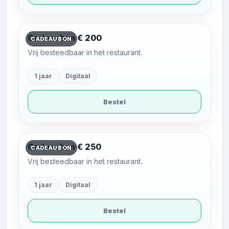
Cadeaubon € 200
CADEAUBON
Vrij besteedbaar in het restaurant.
1 jaar
Digitaal
Bestel
Cadeaubon € 250
CADEAUBON
Vrij besteedbaar in het restaurant.
1 jaar
Digitaal
Bestel