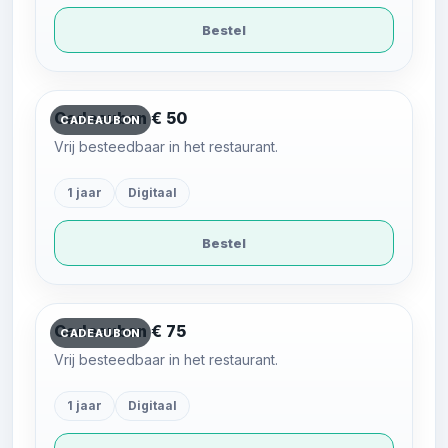
Bestel
Cadeaubon € 50
CADEAUBON
Vrij besteedbaar in het restaurant.
1 jaar
Digitaal
Bestel
Cadeaubon € 75
CADEAUBON
Vrij besteedbaar in het restaurant.
1 jaar
Digitaal