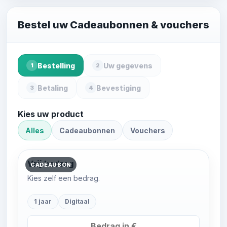
Bestel uw Cadeaubonnen & vouchers
Bestelling
Uw gegevens
1
2
Betaling
Bevestiging
3
4
Kies uw product
Alles
Cadeaubonnen
Vouchers
Vrij bedrag
CADEAUBON
Kies zelf een bedrag.
1 jaar
Digitaal