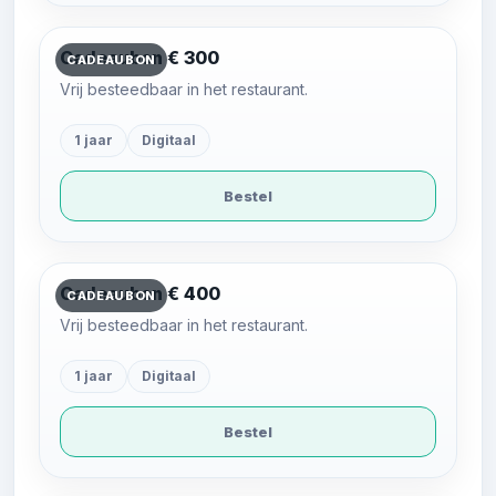
Cadeaubon € 300
CADEAUBON
Vrij besteedbaar in het restaurant.
1 jaar
Digitaal
Bestel
Cadeaubon € 400
CADEAUBON
Vrij besteedbaar in het restaurant.
1 jaar
Digitaal
Bestel