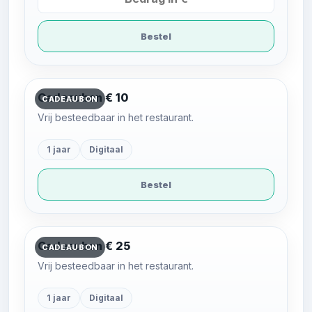
Bestel
Cadeaubon € 10
CADEAUBON
Vrij besteedbaar in het restaurant.
1 jaar
Digitaal
Bestel
Cadeaubon € 25
CADEAUBON
Vrij besteedbaar in het restaurant.
1 jaar
Digitaal