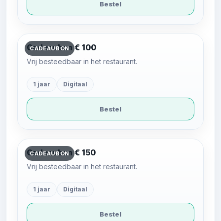
Bestel
Cadeaubon € 100
CADEAUBON
Vrij besteedbaar in het restaurant.
1 jaar
Digitaal
Bestel
Cadeaubon € 150
CADEAUBON
Vrij besteedbaar in het restaurant.
1 jaar
Digitaal
Bestel