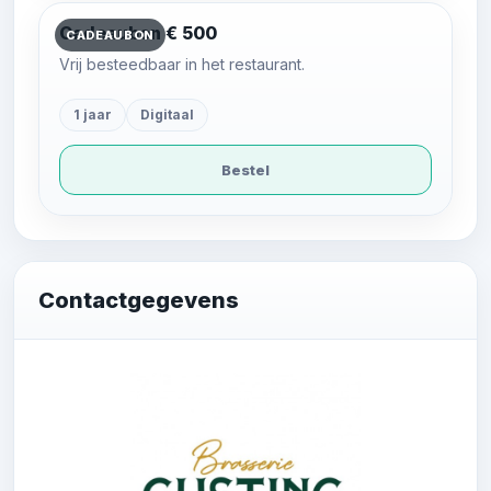
Cadeaubon € 500
CADEAUBON
Vrij besteedbaar in het restaurant.
1 jaar
Digitaal
Bestel
Contactgegevens