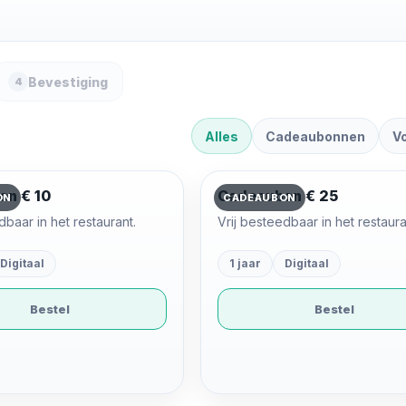
Bevestiging
4
Alles
Cadeaubonnen
V
on € 10
Cadeaubon € 25
ON
CADEAUBON
dbaar in het restaurant.
Vrij besteedbaar in het restaura
Digitaal
1 jaar
Digitaal
Bestel
Bestel