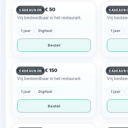
Cadeaubon € 50
Cadeaub
CADEAUBON
CADEAUB
Vrij besteedbaar in het restaurant.
Vrij bestee
1 jaar
Digitaal
1 jaar
Bestel
Cadeaubon € 150
Cadeaub
CADEAUBON
CADEAUB
Vrij besteedbaar in het restaurant.
Vrij bestee
1 jaar
Digitaal
1 jaar
Bestel