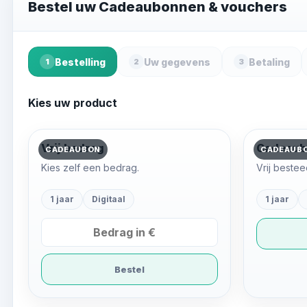
Bestel uw Cadeaubonnen & vouchers
Bestelling
Uw gegevens
Betaling
1
2
3
Kies uw product
Vrij bedrag
Cadeaub
CADEAUBON
CADEAUB
Kies zelf een bedrag.
Vrij bestee
1 jaar
Digitaal
1 jaar
Bestel