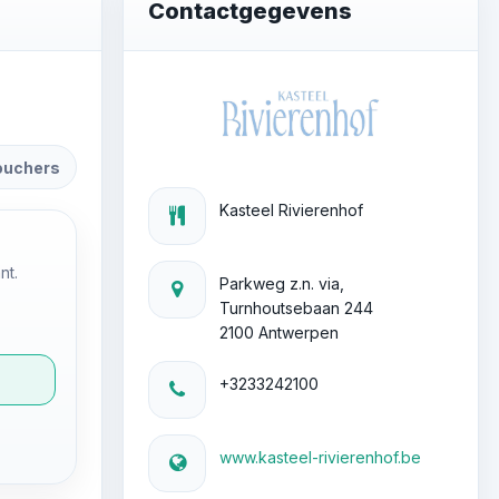
Contactgegevens
ouchers
Kasteel Rivierenhof
nt.
Parkweg z.n. via,
Turnhoutsebaan 244
2100 Antwerpen
+3233242100
www.kasteel-rivierenhof.be