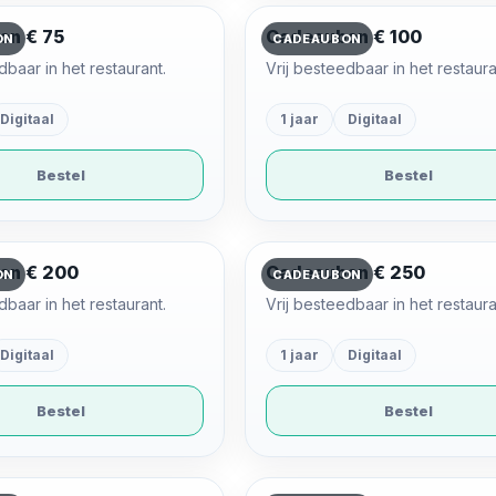
on € 75
Cadeaubon € 100
ON
CADEAUBON
dbaar in het restaurant.
Vrij besteedbaar in het restaura
Digitaal
1 jaar
Digitaal
Bestel
Bestel
on € 200
Cadeaubon € 250
ON
CADEAUBON
dbaar in het restaurant.
Vrij besteedbaar in het restaura
Digitaal
1 jaar
Digitaal
Bestel
Bestel