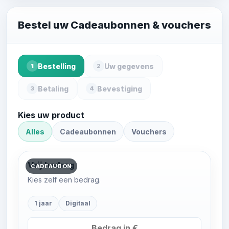
Bestel uw Cadeaubonnen & vouchers
Bestelling
Uw gegevens
1
2
Betaling
Bevestiging
3
4
Kies uw product
Alles
Cadeaubonnen
Vouchers
Vrij bedrag
CADEAUBON
Kies zelf een bedrag.
1 jaar
Digitaal