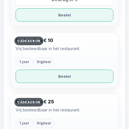
Bestel
Cadeaubon € 10
CADEAUBON
Vrij besteedbaar in het restaurant.
1 jaar
Digitaal
Bestel
Cadeaubon € 25
CADEAUBON
Vrij besteedbaar in het restaurant.
1 jaar
Digitaal