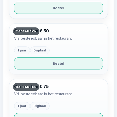
Bestel
Cadeaubon € 50
CADEAUBON
Vrij besteedbaar in het restaurant.
1 jaar
Digitaal
Bestel
Cadeaubon € 75
CADEAUBON
Vrij besteedbaar in het restaurant.
1 jaar
Digitaal