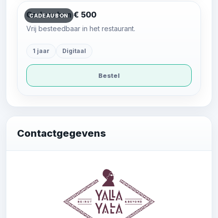
Cadeaubon € 500
CADEAUBON
Vrij besteedbaar in het restaurant.
1 jaar
Digitaal
Bestel
Contactgegevens