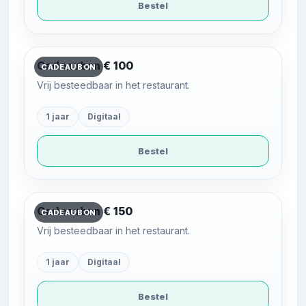
Bestel
Cadeaubon € 100
CADEAUBON
Vrij besteedbaar in het restaurant.
1 jaar
Digitaal
Bestel
Cadeaubon € 150
CADEAUBON
Vrij besteedbaar in het restaurant.
1 jaar
Digitaal
Bestel