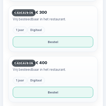
Cadeaubon € 300
CADEAUBON
Vrij besteedbaar in het restaurant.
1 jaar
Digitaal
Bestel
Cadeaubon € 400
CADEAUBON
Vrij besteedbaar in het restaurant.
1 jaar
Digitaal
Bestel