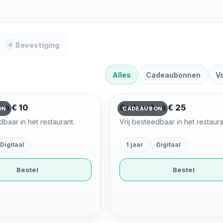
Bevestiging
4
Alles
Cadeaubonnen
V
on € 10
Cadeaubon € 25
ON
CADEAUBON
dbaar in het restaurant.
Vrij besteedbaar in het restaura
Digitaal
1 jaar
Digitaal
Bestel
Bestel