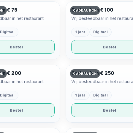
on € 75
Cadeaubon € 100
ON
CADEAUBON
dbaar in het restaurant.
Vrij besteedbaar in het restaura
Digitaal
1 jaar
Digitaal
Bestel
Bestel
on € 200
Cadeaubon € 250
ON
CADEAUBON
dbaar in het restaurant.
Vrij besteedbaar in het restaura
Digitaal
1 jaar
Digitaal
Bestel
Bestel