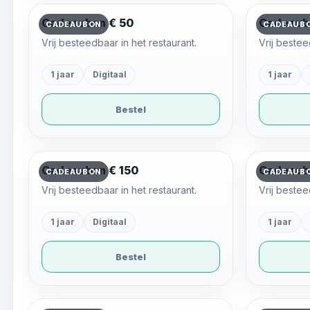
Cadeaubon € 50
Cadeaub
CADEAUBON
CADEAUB
Vrij besteedbaar in het restaurant.
Vrij bestee
1 jaar
Digitaal
1 jaar
Bestel
Cadeaubon € 150
Cadeaub
CADEAUBON
CADEAUB
Vrij besteedbaar in het restaurant.
Vrij bestee
1 jaar
Digitaal
1 jaar
Bestel