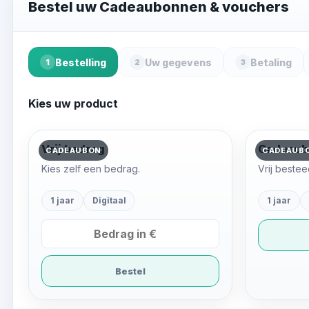
Bestel uw Cadeaubonnen & vouchers
Bestelling
Uw gegevens
Betaling
1
2
3
Kies uw product
Vrij bedrag
Cadeaub
CADEAUBON
CADEAUB
Kies zelf een bedrag.
Vrij bestee
1 jaar
Digitaal
1 jaar
Bestel